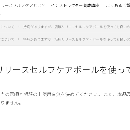
リリースセルフケアとは
インストラクター養成講座
よくあるご
ジ
講座ご受講者の声
ストラクター紹介
方について
持病がありますが、筋膜リリースセルフケアボールを使っても良い
方について
持病がありますが、筋膜リリースセルフケアボールを使っても良い
リリースセルフケアボールを使っ
当の医師と相談の上使用有無を決めてください。 また、本品
ありません。