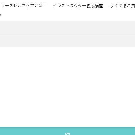
リリースセルフケアとは
インストラクター養成講座
よくあるご
ジ
講座ご受講者の声
ストラクター紹介