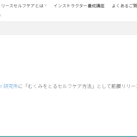
リリースセルフケアとは
インストラクター養成講座
よくあるご
ジ
講座ご受講者の声
ストラクター紹介
イ研究所
に「むくみをとるセルフケア方法」として筋膜リリー
。